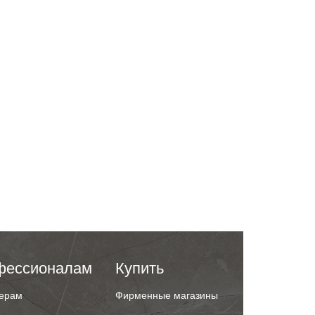
фессионалам
Купить
ерам
Фирменные магазины