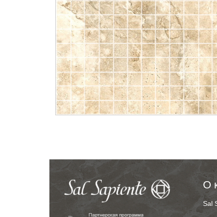
О 
Sal 