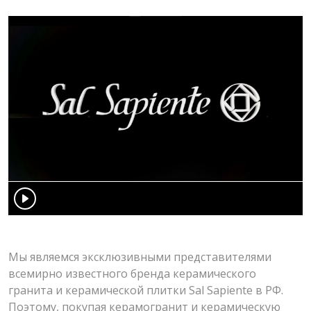
Мы являемся эксклюзивными представителями
всемирно известного бренда керамического
гранита и керамической плитки Sal Sapiente в РФ.
Поэтому, покупая керамогранит и керамическую